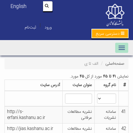
English
|
ورود
ثبت‌نام
دسترسی سریع
Toggle navigation
صفحه‌اصلی
الف تا ی
نمایش
۴۱ تا ۴۵
مورد از کل
۴۵
مورد.
#
نام گروه
عنوان سایت
آدرس سایت
41
سامانه
نشریه مطالعات
http://s-
نشریات
عرفانی
erfani.kashanu.ac.ir
42
سامانه
نشریه مطالعات
http://jias.kashanu.ac.ir