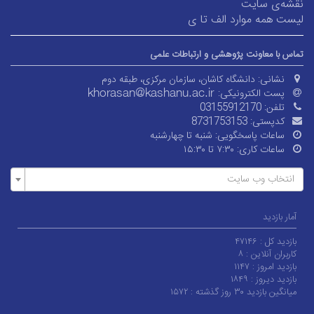
نقشه‌ی سایت
لیست همه موارد الف تا ی
تماس با معاونت پژوهشی و ارتباطات علمی
نشانی:
دانشگاه کاشان، سازمان مرکزی، طبقه دوم
پست الکترونیکی:
تلفن:
03155912170
کدپستی:
8731753153
ساعات پاسخگویی:
شنبه تا چهارشنبه
ساعات کاری:
۷:۳۰ تا ۱۵:۳۰
انتخاب وب سایت
آمار بازدید
بازدید کل :
۴۷۱۴۶
کاربران آنلاین :
۸
بازدید امروز :
۱۱۴۷
بازدید دیروز :
۱۸۴۹
میانگین بازدید ۳۰ روز گذشته :
۱۵۷۲