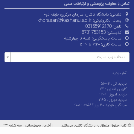
تماس با معاونت پژوهشی و ارتباطات علمی
نشانی:
دانشگاه کاشان، سازمان مرکزی، طبقه دوم
پست الکترونیکی:
تلفن:
03155912170
کدپستی:
8731753153
ساعات پاسخگویی:
شنبه تا چهارشنبه
ساعات کاری:
۷:۳۰ تا ۱۵:۳۰
انتخاب وب سایت
آمار بازدید
بازدید کل :
۵۱۰۰۴
کاربران آنلاین :
۱۳
بازدید امروز :
۱۳۰۹
بازدید دیروز :
۲۱۶۵
میانگین بازدید ۳۰ روز گذشته :
۱۷۰۱
© کلیه حقوق متعلق به دانشگاه کاشان می‌باشد.
|
آخرین به‌روزرسانی : سه شنبه ۲۳
تیر ۱۴۰۵