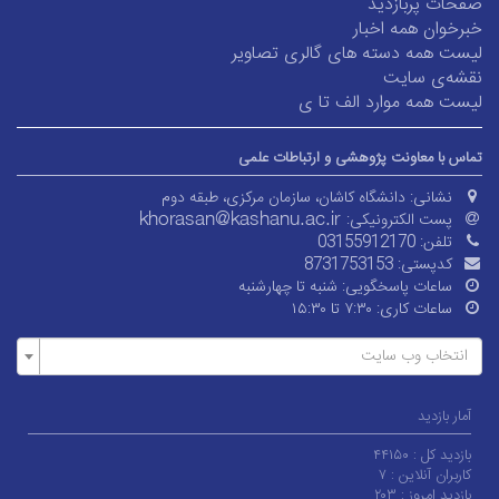
صفحات پربازدید
خبرخوان همه اخبار
لیست همه دسته های گالری تصاویر
نقشه‌ی سایت
لیست همه موارد الف تا ی
تماس با معاونت پژوهشی و ارتباطات علمی
نشانی:
دانشگاه کاشان، سازمان مرکزی، طبقه دوم
پست الکترونیکی:
تلفن:
03155912170
کدپستی:
8731753153
ساعات پاسخگویی:
شنبه تا چهارشنبه
ساعات کاری:
۷:۳۰ تا ۱۵:۳۰
انتخاب وب سایت
آمار بازدید
بازدید کل :
۴۴۱۵۰
کاربران آنلاین :
۷
بازدید امروز :
۲۰۳