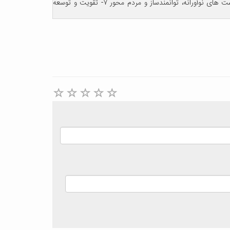
بروندادهای پژوهشی و فناوری با کیفیت ۴- تحول و نوآوری در ساختار ۵- ساماندهی نیروی انسانی ۶- عملکردهای ویژه و موفق در راستای سیاست های نوآورانه، توانمندساز و مردم محور ۷- تقویت و توسعه