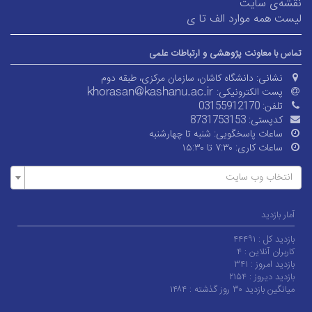
نقشه‌ی سایت
لیست همه موارد الف تا ی
تماس با معاونت پژوهشی و ارتباطات علمی
نشانی:
دانشگاه کاشان، سازمان مرکزی، طبقه دوم
پست الکترونیکی:
تلفن:
03155912170
کدپستی:
8731753153
ساعات پاسخگویی:
شنبه تا چهارشنبه
ساعات کاری:
۷:۳۰ تا ۱۵:۳۰
انتخاب وب سایت
آمار بازدید
بازدید کل :
۴۴۴۹۱
کاربران آنلاین :
۴
بازدید امروز :
۳۴۱
بازدید دیروز :
۲۱۵۴
میانگین بازدید ۳۰ روز گذشته :
۱۴۸۴