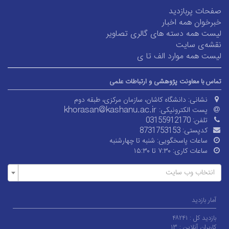
صفحات پربازدید
خبرخوان همه اخبار
لیست همه دسته های گالری تصاویر
نقشه‌ی سایت
لیست همه موارد الف تا ی
تماس با معاونت پژوهشی و ارتباطات علمی
نشانی:
دانشگاه کاشان، سازمان مرکزی، طبقه دوم
پست الکترونیکی:
تلفن:
03155912170
کدپستی:
8731753153
ساعات پاسخگویی:
شنبه تا چهارشنبه
ساعات کاری:
۷:۳۰ تا ۱۵:۳۰
انتخاب وب سایت
آمار بازدید
بازدید کل :
۴۸۲۴۱
کاربران آنلاین :
۱۳