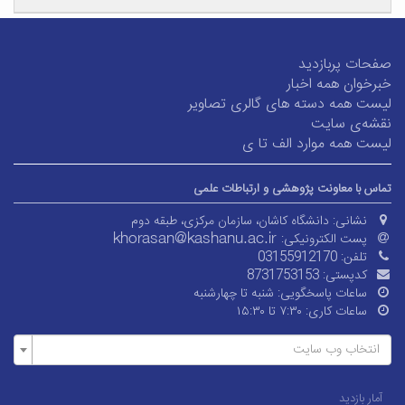
صفحات پربازدید
خبرخوان همه اخبار
لیست همه دسته های گالری تصاویر
نقشه‌ی سایت
لیست همه موارد الف تا ی
تماس با معاونت پژوهشی و ارتباطات علمی
نشانی:
دانشگاه کاشان، سازمان مرکزی، طبقه دوم
پست الکترونیکی:
تلفن:
03155912170
کدپستی:
8731753153
ساعات پاسخگویی:
شنبه تا چهارشنبه
ساعات کاری:
۷:۳۰ تا ۱۵:۳۰
انتخاب وب سایت
آمار بازدید