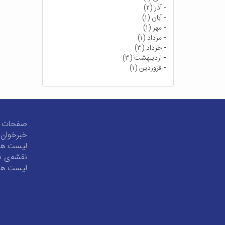
-
آذر (۲)
-
آبان (۱)
-
مهر (۱)
-
مرداد (۱)
-
خرداد (۳)
-
اردیبهشت (۳)
-
فروردین (۱)
صفحات پر
خبرخوان 
لیست همه
نقشه‌ی 
لیست همه