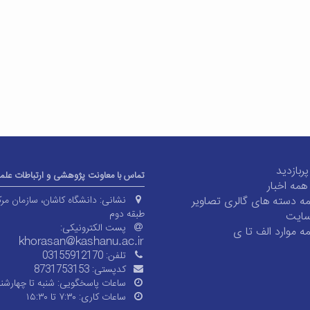
بازدید
تماس با معاونت پژوهشی و ارتباطات علم
همه اخبار
 دسته های گالری تصاویر
نشانی:
دانشگاه کاشان، سازمان مر
طبقه دوم
سایت
پست الکترونیکی:
 موارد الف تا ی
تلفن:
03155912170
کدپستی:
8731753153
ساعات پاسخگویی:
شنبه تا چهارشنب
ساعات کاری:
۷:۳۰ تا ۱۵:۳۰