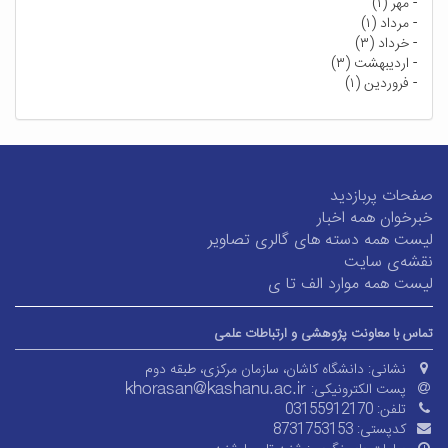
-
مهر (۱)
-
مرداد (۱)
-
خرداد (۳)
-
اردیبهشت (۳)
-
فروردین (۱)
صفحات پربازدید
خبرخوان همه اخبار
لیست همه دسته های گالری تصاویر
نقشه‌ی سایت
لیست همه موارد الف تا ی
تماس با معاونت پژوهشی و ارتباطات علمی
نشانی:
دانشگاه کاشان، سازمان مرکزی، طبقه دوم
پست الکترونیکی:
تلفن:
03155912170
کدپستی:
8731753153