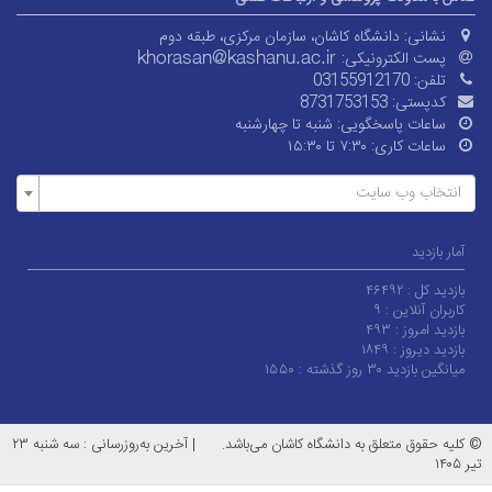
نشانی:
دانشگاه کاشان، سازمان مرکزی، طبقه دوم
پست الکترونیکی:
تلفن:
03155912170
کدپستی:
8731753153
ساعات پاسخگویی:
شنبه تا چهارشنبه
ساعات کاری:
۷:۳۰ تا ۱۵:۳۰
انتخاب وب سایت
آمار بازدید
بازدید کل :
۴۶۴۹۲
کاربران آنلاین :
۹
بازدید امروز :
۴۹۳
بازدید دیروز :
۱۸۴۹
میانگین بازدید ۳۰ روز گذشته :
۱۵۵۰
© کلیه حقوق متعلق به دانشگاه کاشان می‌باشد.
|
آخرین به‌روزرسانی : سه شنبه ۲۳
تیر ۱۴۰۵