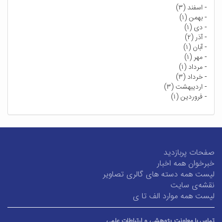
-
اسفند (۳)
-
بهمن (۱)
-
دی (۱)
-
آذر (۲)
-
آبان (۱)
-
مهر (۱)
-
مرداد (۱)
-
خرداد (۳)
-
اردیبهشت (۳)
-
فروردین (۱)
صفحات پربازدید
خبرخوان همه اخبار
لیست همه دسته های گالری تصاویر
نقشه‌ی سایت
لیست همه موارد الف تا ی
تماس با معاونت پژوهشی و ارتباطات علمی