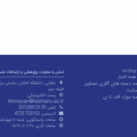
بازدید
تماس با معاونت پژوهشی و ارتباطات علم
همه اخبار
 دسته های گالری تصاویر
نشانی:
دانشگاه کاشان، سازمان مر
طبقه دوم
سایت
پست الکترونیکی:
 موارد الف تا ی
تلفن:
03155912170
کدپستی:
8731753153
ساعات پاسخگویی:
شنبه تا چهارشنب
ساعات کاری:
۷:۳۰ تا ۱۵:۳۰