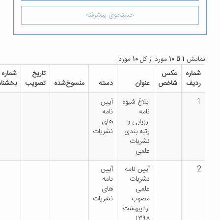
جستجوی پیشرفته
۱ تا ۱۰
مورد از کل
۱۰
مورد.
عکس
تاریخ
شماره
دانلود
شاخص
عنوان
دسته
منسوخ‌شده
تصویب
بخشنامه
فایل
ابلاغ شیوه
آیین
نامه
نامه
ارزیابی و
های
رتبه بندی
نشریات
نشریات
علمی
آیین نامه
آیین
نشریات
نامه
علمی
های
مصوب
نشریات
اردیبهشت
۱۳۹۸