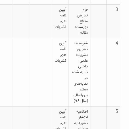
فرم
آیین
تعارض
نامه
منافع
های
نویسنده
نشریات
مقاله
شیوه‌نامه
آیین
تشویق
نامه
نشریات
های
علمی
نشریات
داخلی
نمایه شده
در
نمایه‌های
معتبر
بین‌المللی
(سال ۹۶)
اطلاعیه
آیین
انتشار
نامه
نشریه به
های
صورت
نشریات