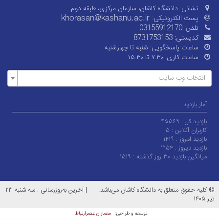
ی:
دانشگاه کاشان، سازمان مرکزی، طبقه دوم
لکترونیکی:
03155912170
تی:
8731753153
 پاسخگویی:
شنبه تا چهارشنبه
 کاری:
۷:۳۰ تا ۱۵:۳۰
وب سایت
 :
۴۵۵۶۹
لاین :
۵
وز :
۱۴۱۹
وز :
۲۱۵۴
روز گذشته :
۱۵۱۹
 متعلق به دانشگاه کاشان می‌باشد.
|
آخرین به‌روزرسانی : سه شنبه ۲۳
معماران عصر‌ارتباط
توسعه و طراحی: