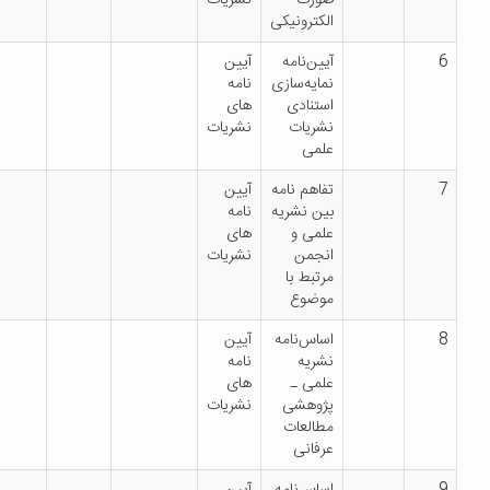
الکترونیکی
آیین‌نامه
آیین
نمایه‌سازی
نامه
استنادی
های
نشریات
نشریات
علمی
تفاهم نامه
آیین
بین نشریه
نامه
علمی و
های
انجمن
نشریات
مرتبط با
موضوع
اساس‌نامه
آیین
نشریه
نامه
علمی ـ
های
پژوهشی
نشریات
مطالعات
عرفانی
اساس‌نامه
آیین