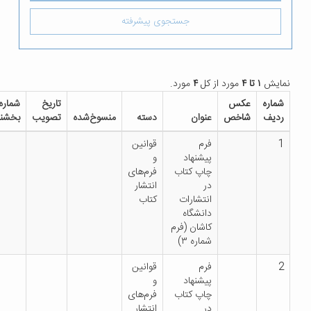
جستجوی پیشرفته
 ۴
مورد از کل
۴
مورد.
عکس
تاریخ
شماره
دانلود
شاخص
عنوان
دسته
منسوخ‌شده
تصویب
بخشنامه
فایل
فرم
قوانین
پیشنهاد
و
چاپ کتاب
فرم‌های
در
انتشار
انتشارات
کتاب
دانشگاه
کاشان (فرم
شماره ۳)
فرم
قوانین
پیشنهاد
و
چاپ کتاب
فرم‌های
در
انتشار