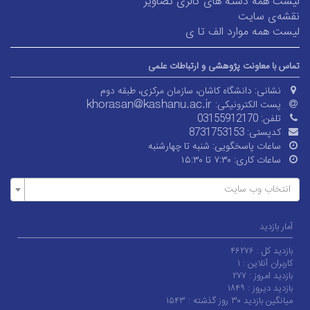
 دسته های گالری تصاویر
ایت
موارد الف تا ی
ونت پژوهشی و ارتباطات علمی
:
دانشگاه کاشان، سازمان مرکزی، طبقه دوم
لکترونیکی:
03155912170
ی:
8731753153
 پاسخگویی:
شنبه تا چهارشنبه
کاری:
۷:۳۰ تا ۱۵:۳۰
وب سایت
:
۴۶۲۷۶
این :
۱
ز :
۲۷۷
ز :
۱۸۴۹
ز گذشته :
۱۵۴۳