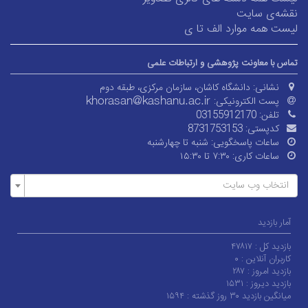
نقشه‌ی سایت
لیست همه موارد الف تا ی
تماس با معاونت پژوهشی و ارتباطات علمی
نشانی:
دانشگاه کاشان، سازمان مرکزی، طبقه دوم
پست الکترونیکی:
تلفن:
03155912170
کدپستی:
8731753153
ساعات پاسخگویی:
شنبه تا چهارشنبه
ساعات کاری:
۷:۳۰ تا ۱۵:۳۰
انتخاب وب سایت
آمار بازدید
بازدید کل :
۴۷۸۱۷
کاربران آنلاین :
۰
بازدید امروز :
۲۸۷
بازدید دیروز :
۱۵۳۱
میانگین بازدید ۳۰ روز گذشته :
۱۵۹۴