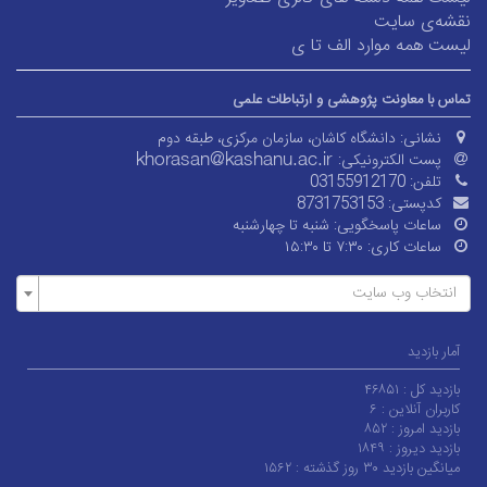
نقشه‌ی سایت
لیست همه موارد الف تا ی
تماس با معاونت پژوهشی و ارتباطات علمی
نشانی:
دانشگاه کاشان، سازمان مرکزی، طبقه دوم
پست الکترونیکی:
تلفن:
03155912170
کدپستی:
8731753153
ساعات پاسخگویی:
شنبه تا چهارشنبه
ساعات کاری:
۷:۳۰ تا ۱۵:۳۰
انتخاب وب سایت
آمار بازدید
بازدید کل :
۴۶۸۵۱
کاربران آنلاین :
۶
بازدید امروز :
۸۵۲
بازدید دیروز :
۱۸۴۹
میانگین بازدید ۳۰ روز گذشته :
۱۵۶۲