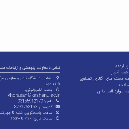
بازدید
تماس با معاونت پژوهشی و ارتباطات علم
همه اخبار
 دسته های گالری تصاویر
نشانی:
دانشگاه کاشان، سازمان مر
طبقه دوم
سایت
پست الکترونیکی:
 موارد الف تا ی
تلفن:
03155912170
کدپستی:
8731753153
ساعات پاسخگویی:
شنبه تا چهارشنب
ساعات کاری:
۷:۳۰ تا ۱۵:۳۰