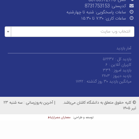
تلفن:
03155912170
کدپستی:
8731753153
ساعات پاسخگویی:
شنبه تا چهارشنبه
ساعات کاری:
۷:۳۰ تا ۱۵:۳۰
نتخاب وب سایت
ار بازدید
ازدید کل :
۵۲۲۳۷
ربران آنلاین :
۶
زدید امروز :
۳۳۹
زدید دیروز :
۲۲۰۳
انگین بازدید ۳۰ روز گذشته :
۱۷۴۲
یه حقوق متعلق به دانشگاه کاشان می‌باشد.
|
آخرین به‌روزرسانی : سه شنبه ۲۳
معماران عصر‌ارتباط
توسعه و طراحی: