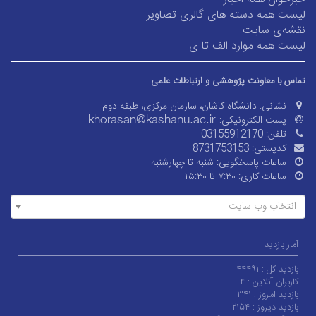
لیست همه دسته های گالری تصاویر
نقشه‌ی سایت
لیست همه موارد الف تا ی
تماس با معاونت پژوهشی و ارتباطات علمی
نشانی:
دانشگاه کاشان، سازمان مرکزی، طبقه دوم
پست الکترونیکی:
تلفن:
03155912170
کدپستی:
8731753153
ساعات پاسخگویی:
شنبه تا چهارشنبه
ساعات کاری:
۷:۳۰ تا ۱۵:۳۰
انتخاب وب سایت
آمار بازدید
بازدید کل :
۴۴۴۹۱
کاربران آنلاین :
۴
بازدید امروز :
۳۴۱
بازدید دیروز :
۲۱۵۴